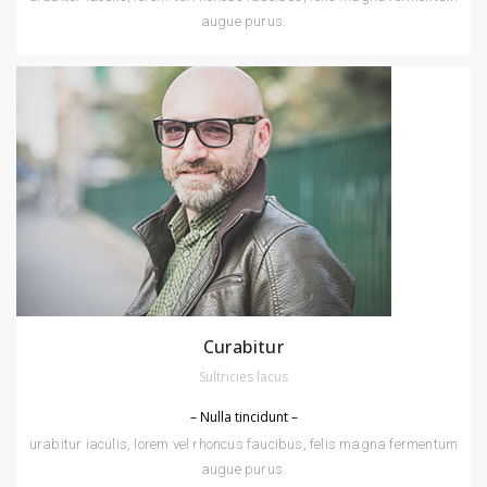
augue purus.
Curabitur
Sultricies lacus
– Nulla tincidunt –
urabitur iaculis, lorem vel rhoncus faucibus, felis magna fermentum
augue purus.