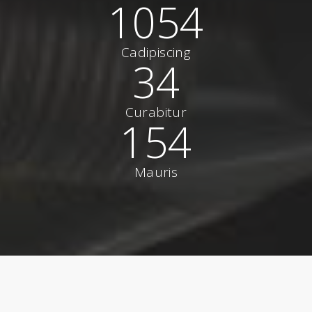
1054
Cadipiscing
34
Curabitur
154
Mauris