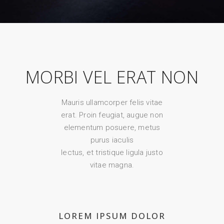
MORBI VEL ERAT NON
Mauris ullamcorper felis vitae
erat. Proin feugiat, augue non
elementum posuere, metus
purus iaculis
lectus, et tristique ligula justo
vitae magna.
LOREM IPSUM DOLOR